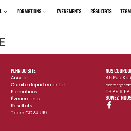
l
Formations
Événements
Résultats
Team
E
PLAN DU SITE
NOS COORDO
Accueil
46 Rue Kle
Comité departemental
contact@comi
Formations
06 85 11 58
Évènements
SUIVEZ-NOU
Résultats
Team CD24 U19