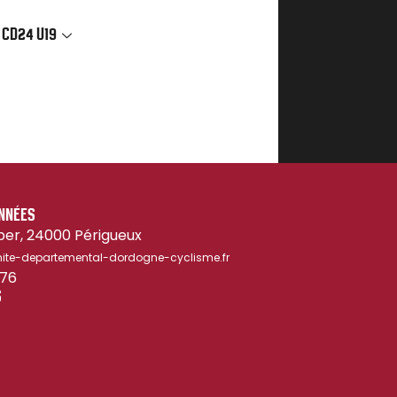
 CD24 U19
NNÉES
ber, 24000 Périgueux
te-departemental-dordogne-cyclisme.fr
 76
S