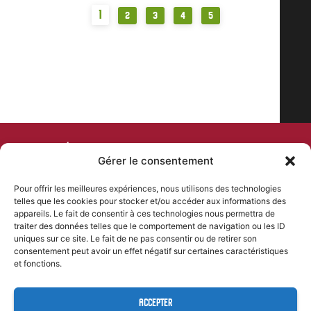
1
2
3
4
5
COMITÉ DEPARTEMENTAL
Gérer le consentement
DE CYCLISME
Pour offrir les meilleures expériences, nous utilisons des technologies
telles que les cookies pour stocker et/ou accéder aux informations des
PLAN DU SITE
NOS COORDONNÉES
appareils. Le fait de consentir à ces technologies nous permettra de
Accueil
46 Rue Kleber, 24000 Périgueux
traiter des données telles que le comportement de navigation ou les ID
contact@comite-
uniques sur ce site. Le fait de ne pas consentir ou de retirer son
Comité departemental
departemental-dordogne-
consentement peut avoir un effet négatif sur certaines caractéristiques
Formations
cyclisme.fr
et fonctions.
Évènements
06 85 11 58 76
Résultats
ACCEPTER
SUIVEZ-NOUS