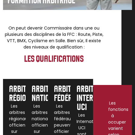
FORMATION ARBITRAGE
On peut devenir Commissaire dans une ou
plusieurs des disciplines de la FFC : Route, Piste,
VTT, BMX, Cyclisme en Salle. Bien sûr, Il existe
des niveaux de qualification :
LES QUALIFICATIONS
ARBITRES
ARBITRES
ARBITRES
ARBITRES
RÉGIONAUX
NATIONAUX
FÉDÉRAUX
INTERNATIONAUX
Les
Les
Les
Les
UCI
fonctions
arbitres
arbitres
arbitres
Les
à
régionaux
nationaux
fédéraux
Internationaux
occuper
officient
officient
peuvent
UCI
varient
sur
sur
officier
sont
selon