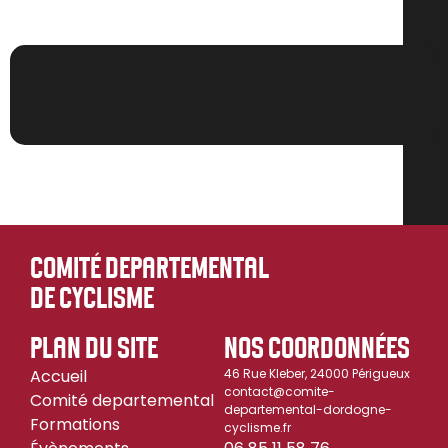
COMITÉ DEPARTEMENTAL
DE CYCLISME
PLAN DU SITE
NOS COORDONNÉES
Accueil
46 Rue Kleber, 24000 Périgueux
contact@comite-
Comité departemental
departemental-dordogne-
Formations
cyclisme.fr