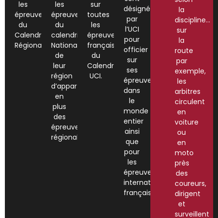
les
les
sur
désignés
la
épreuves
épreuves
toutes
par
discipline…
du
du
les
l’UCI
sur
Calendrier
calendrier
épreuves
pour
la
Régional.
National
françaises
officier
route
de
du
sur
par
leur
Calendrier
ses
exemple,
région
UCI.
épreuves
les
d’appartenance,
dans
arbitres
en
le
circulent
plus
monde
en
des
entier
voiture
épreuves
ainsi
ou
régionales.
que
en
pour
moto
les
près
épreuves
des
internationales
coureurs,
françaises.
dirigent
et
surveillent