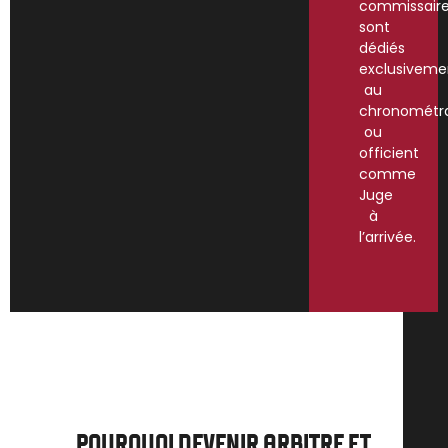
commissair
sont
dédiés
exclusiveme
au
chronométr
ou
officient
comme
Juge
à
l’arrivée.
POURQUOI DEVENIR ARBITRE ET