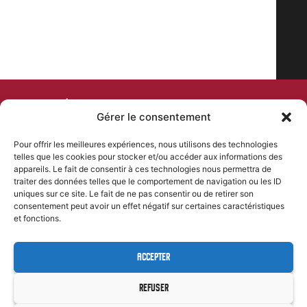
COMITÉ DEPARTEMENTAL
Gérer le consentement
DE CYCLISME
Pour offrir les meilleures expériences, nous utilisons des technologies
telles que les cookies pour stocker et/ou accéder aux informations des
PLAN DU SITE
NOS COORDONNÉES
appareils. Le fait de consentir à ces technologies nous permettra de
Accueil
46 Rue Kleber, 24000 Périgueux
traiter des données telles que le comportement de navigation ou les ID
contact@comite-
uniques sur ce site. Le fait de ne pas consentir ou de retirer son
Comité departemental
departemental-dordogne-
consentement peut avoir un effet négatif sur certaines caractéristiques
Formations
cyclisme.fr
et fonctions.
Évènements
06 85 11 58 76
Résultats
ACCEPTER
SUIVEZ-NOUS
Team CD24 U19
REFUSER