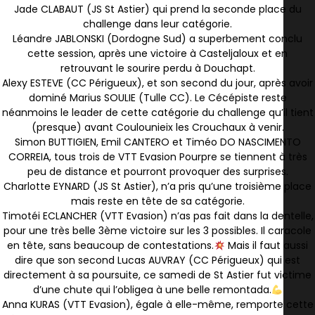
Jade CLABAUT (JS St Astier) qui prend la seconde place du
challenge dans leur catégorie.
Léandre JABLONSKI (Dordogne Sud) a superbement conclu
cette session, après une victoire à Casteljaloux et en
retrouvant le sourire perdu à Douchapt.
Alexy ESTEVE (CC Périgueux), et son second du jour, après avoir
dominé Marius SOULIE (Tulle CC). Le Cécépiste reste
néanmoins le leader de cette catégorie du challenge qu’il tient
(presque) avant Coulounieix les Crouchaux à venir.
Simon BUTTIGIEN, Emil CANTERO et Timéo DO NASCIMENTO
CORREIA, tous trois de VTT Evasion Pourpre se tiennent à très
peu de distance et pourront provoquer des surprises.
Charlotte EYNARD (JS St Astier), n’a pris qu’une troisième place
mais reste en tête de sa catégorie.
Timotéi ECLANCHER (VTT Evasion) n’as pas fait dans la dentelle,
pour une très belle 3ème victoire sur les 3 possibles. Il caracole
en tête, sans beaucoup de contestations.
Mais il faut aussi
dire que son second Lucas AUVRAY (CC Périgueux) qui est
directement à sa poursuite, ce samedi de St Astier fut victime
d’une chute qui l’obligea à une belle remontada.
Anna KURAS (VTT Evasion), égale à elle-même, remporte cette