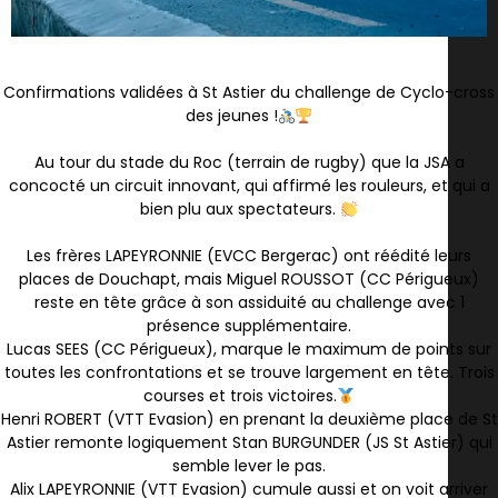
Confirmations validées à St Astier du challenge de Cyclo-cross
des jeunes !
Au tour du stade du Roc (terrain de rugby) que la JSA a
concocté un circuit innovant, qui affirmé les rouleurs, et qui a
bien plu aux spectateurs.
Les frères LAPEYRONNIE (EVCC Bergerac) ont réédité leurs
places de Douchapt, mais Miguel ROUSSOT (CC Périgueux)
reste en tête grâce à son assiduité au challenge avec 1
présence supplémentaire.
Lucas SEES (CC Périgueux), marque le maximum de points sur
toutes les confrontations et se trouve largement en tête. Trois
courses et trois victoires.
Henri ROBERT (VTT Evasion) en prenant la deuxième place de St
Astier remonte logiquement Stan BURGUNDER (JS St Astier) qui
semble lever le pas.
Alix LAPEYRONNIE (VTT Evasion) cumule aussi et on voit arriver