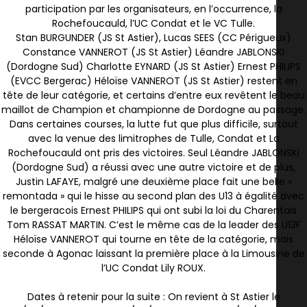
participation par les organisateurs, en l’occurrence, la
Rochefoucauld, l’UC Condat et le VC Tulle.
Stan BURGUNDER (JS St Astier), Lucas SEES (CC Périgueux)
Constance VANNEROT (JS St Astier) Léandre JABLONSKI
(Dordogne Sud) Charlotte EYNARD (JS St Astier) Ernest PHILIPS
(EVCC Bergerac) Héloïse VANNEROT (JS St Astier) restent en
tête de leur catégorie, et certains d’entre eux revêtent le beau
maillot de Champion et championne de Dordogne au passage.
Dans certaines courses, la lutte fut que plus difficile, surtout
avec la venue des limitrophes de Tulle, Condat et La
Rochefoucauld ont pris des victoires. Seul Léandre JABLONSKI
(Dordogne Sud) a réussi avec une autre victoire et de plus,
Justin LAFAYE, malgré une deuxième place fait une belle «
remontada » qui le hisse au second plan des U13 à égalité avec
le bergeracois Ernest PHILIPS qui ont subi la loi du Charentais
Tom RASSAT MARTIN. C’est le même cas de la leader des U13F
Héloïse VANNEROT qui tourne en tête de la catégorie, mais
seconde à Agonac laissant la première place à la Limousine de
l’UC Condat Lily ROUX.
Dates à retenir pour la suite : On revient à St Astier le