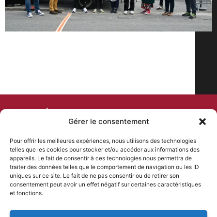
COMITÉ DEPARTEMENTAL
Gérer le consentement
DE CYCLISME
Pour offrir les meilleures expériences, nous utilisons des technologies
telles que les cookies pour stocker et/ou accéder aux informations des
PLAN DU SITE
NOS COORDONNÉES
appareils. Le fait de consentir à ces technologies nous permettra de
Accueil
46 Rue Kleber, 24000 Périgueux
traiter des données telles que le comportement de navigation ou les ID
contact@comite-
uniques sur ce site. Le fait de ne pas consentir ou de retirer son
Comité departemental
departemental-dordogne-
consentement peut avoir un effet négatif sur certaines caractéristiques
Formations
cyclisme.fr
et fonctions.
Évènements
06 85 11 58 76
Résultats