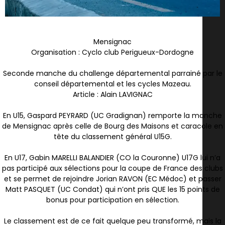
Mensignac
Organisation : Cyclo club Perigueux-Dordogne
Seconde manche du challenge départemental parrainé par le
conseil départemental et les cycles Mazeau.
Article : Alain LAVIGNAC
En U15, Gaspard PEYRARD (UC Gradignan) remporte la manche
de Mensignac après celle de Bourg des Maisons et caracole en
tête du classement général U15G.
En U17, Gabin MARELLI BALANDIER (CO la Couronne) U17G lui n’a
pas participé aux sélections pour la coupe de France des clubs
et se permet de rejoindre Jorian RAVON (EC Médoc) et passer
Matt PASQUET (UC Condat) qui n’ont pris QUE les 15 points de
bonus pour participation en sélection.
Le classement est de ce fait quelque peu transformé, mais la