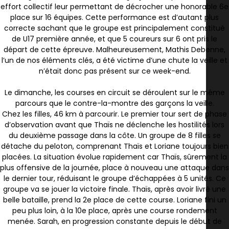
effort collectif leur permettant de décrocher une honorable 6e
place sur 16 équipes. Cette performance est d’autant plus
correcte sachant que le groupe est principalement constitué
de U17 première année, et que 5 coureurs sur 6 ont pris le
départ de cette épreuve. Malheureusement, Mathis Debenne,
l’un de nos éléments clés, a été victime d’une chute la veille et
n’était donc pas présent sur ce week-end.
Le dimanche, les courses en circuit se déroulent sur le même
parcours que le contre-la-montre des garçons la veille.
Chez les filles, 46 km à parcourir. Le premier tour sert de phase
d’observation avant que Thaïs ne déclenche les hostilités lors
du deuxième passage dans la côte. Un groupe de 8 filles se
détache du peloton, comprenant Thaïs et Loriane toujours bien
placées. La situation évolue rapidement car Thaïs, sûrement la
plus offensive de la journée, place à nouveau une attaque dans
le dernier tour, réduisant le groupe d’échappées à 5 unités. Ce
groupe va se jouer la victoire finale. Thaïs, après avoir livré une
belle bataille, prend la 2e place de cette course. Loriane fini un
peu plus loin, à la 10e place, après une course rondement
menée. Sarah, en progression constante depuis le début de