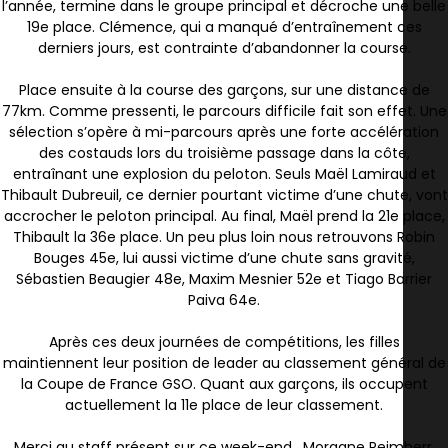
l’année, termine dans le groupe principal et décroche une belle
19e place. Clémence, qui a manqué d’entraînement ces
derniers jours, est contrainte d’abandonner la course.
Place ensuite à la course des garçons, sur une distance de
77km. Comme pressenti, le parcours difficile fait son effet. Une
sélection s’opère à mi-parcours après une forte accélération
des costauds lors du troisième passage dans la côte,
entraînant une explosion du peloton. Seuls Maël Lamiraud et
Thibault Dubreuil, ce dernier pourtant victime d’une chute, vont
accrocher le peloton principal. Au final, Maël prend la 21e place,
Thibault la 36e place. Un peu plus loin nous retrouvons Robin
Bouges 45e, lui aussi victime d’une chute sans gravité,
Sébastien Beaugier 48e, Maxim Mesnier 52e et Tiago Barrier
Paiva 64e.
Après ces deux journées de compétitions, les filles
maintiennent leur position de leader au classement général de
la Coupe de France GSO. Quant aux garçons, ils occupent
actuellement la 11e place de leur classement.
Merci au staff présent sur ce week-end , Morgane Reimherr,