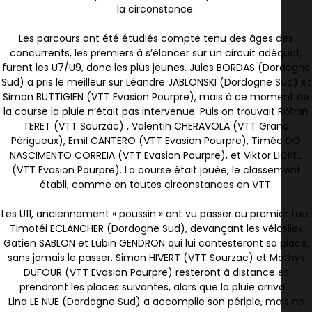
la circonstance.
Les parcours ont été étudiés compte tenu des âges des
concurrents, les premiers à s’élancer sur un circuit adéquat,
furent les U7/U9, donc les plus jeunes. Jules BORDAS (Dordogne
Sud) a pris le meilleur sur Léandre JABLONSKI (Dordogne Sud) et
Simon BUTTIGIEN (VTT Evasion Pourpre), mais à ce moment de
la course la pluie n’était pas intervenue. Puis on trouvait Rohan
TERET (VTT Sourzac) , Valentin CHERAVOLA (VTT Grand
Périgueux), Emil CANTERO (VTT Evasion Pourpre), Timéo DO
NASCIMENTO CORREIA (VTT Evasion Pourpre), et Viktor LICKEL
(VTT Evasion Pourpre). La course était jouée, le classement
établi, comme en toutes circonstances en VTT.
Les U11, anciennement « poussin » ont vu passer au premier tour
Timotéi ECLANCHER (Dordogne Sud), devançant les vélosilex
Gatien SABLON et Lubin GENDRON qui lui contesteront sa place,
sans jamais le passer. Simon HIVERT (VTT Sourzac) et Mathys
DUFOUR (VTT Evasion Pourpre) resteront à distance et
prendront les places suivantes, alors que la pluie arriva….
Lina LE NUE (Dordogne Sud) a accomplie son périple, mais ne