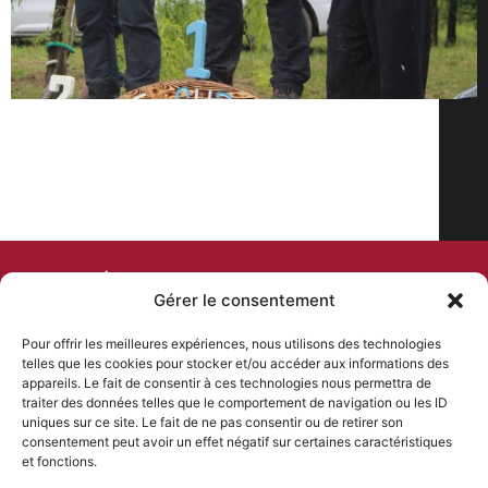
COMITÉ DEPARTEMENTAL
Gérer le consentement
DE CYCLISME
Pour offrir les meilleures expériences, nous utilisons des technologies
telles que les cookies pour stocker et/ou accéder aux informations des
PLAN DU SITE
NOS COORDONNÉES
appareils. Le fait de consentir à ces technologies nous permettra de
Accueil
46 Rue Kleber, 24000 Périgueux
traiter des données telles que le comportement de navigation ou les ID
contact@comite-
uniques sur ce site. Le fait de ne pas consentir ou de retirer son
Comité departemental
departemental-dordogne-
consentement peut avoir un effet négatif sur certaines caractéristiques
Formations
cyclisme.fr
et fonctions.
Évènements
06 85 11 58 76