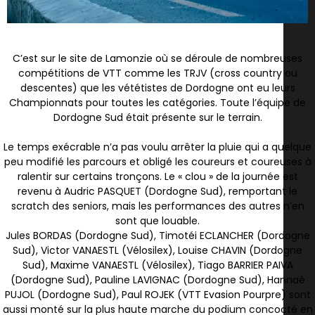
C’est sur le site de Lamonzie où se déroule de nombreuses
compétitions de VTT comme les TRJV (cross country ou
descentes) que les vététistes de Dordogne ont eu leurs
Championnats pour toutes les catégories. Toute l’équipe de
Dordogne Sud était présente sur le terrain.
Le temps exécrable n’a pas voulu arrêter la pluie qui a quelque
peu modifié les parcours et obligé les coureurs et coureuses à
ralentir sur certains tronçons. Le « clou » de la journée est
revenu à Audric PASQUET (Dordogne Sud), remportant le
scratch des seniors, mais les performances des autres n’en
sont que louable.
Jules BORDAS (Dordogne Sud), Timotéi ECLANCHER (Dordogne
Sud), Victor VANAESTL (Vélosilex), Louise CHAVIN (Dordogne
Sud), Maxime VANAESTL (Vélosilex), Tiago BARRIER PAIVA
(Dordogne Sud), Pauline LAVIGNAC (Dordogne Sud), Hannaé
PUJOL (Dordogne Sud), Paul ROJEK (VTT Evasion Pourpre) sont
aussi monté sur la plus haute marche du podium concocté en