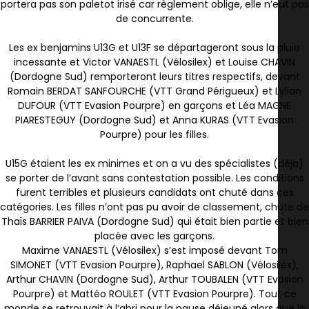
portera pas son paletot irisé car règlement oblige, elle n’eut pas
de concurrente.
Les ex benjamins U13G et U13F se départageront sous la pluie
incessante et Victor VANAESTL (Vélosilex) et Louise CHAVIN
(Dordogne Sud) remporteront leurs titres respectifs, devant
Romain BERDAT SANFOURCHE (VTT Grand Périgueux) et Lylian
DUFOUR (VTT Evasion Pourpre) en garçons et Léa MAGNE
PIARESTEGUY (Dordogne Sud) et Anna KURAS (VTT Evasion
Pourpre) pour les filles.
U15G étaient les ex minimes et on a vu des spécialistes (déja)
se porter de l’avant sans contestation possible. Les conditions
furent terribles et plusieurs candidats ont chuté dans ces
catégories. Les filles n’ont pas pu avoir de classement, chute de
Thaïs BARRIER PAIVA (Dordogne Sud) qui était bien partie et bien
placée avec les garçons.
Maxime VANAESTL (Vélosilex) s’est imposé devant Tom
SIMONET (VTT Evasion Pourpre), Raphael SABLON (Vélosilex),
Arthur CHAVIN (Dordogne Sud), Arthur TOUBALEN (VTT Evasion
Pourpre) et Mattéo ROULET (VTT Evasion Pourpre). Tout ce
monde se retrouvait à l’abri pour la pause déjeuné alors que la