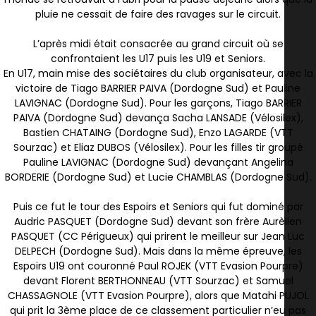
pluie ne cessait de faire des ravages sur le circuit.
L’après midi était consacrée au grand circuit où se
confrontaient les U17 puis les U19 et Seniors.
En U17, main mise des sociétaires du club organisateur, avec la
victoire de Tiago BARRIER PAIVA (Dordogne Sud) et Pauline
LAVIGNAC (Dordogne Sud). Pour les garçons, Tiago BARRIER
PAIVA (Dordogne Sud) devança Sacha LANSADE (Vélosilex),
Bastien CHATAING (Dordogne Sud), Enzo LAGARDE (VTT
Sourzac) et Eliaz DUBOS (Vélosilex). Pour les filles tir groupé
Pauline LAVIGNAC (Dordogne Sud) devançant Angelina
BORDERIE (Dordogne Sud) et Lucie CHAMBLAS (Dordogne Sud).
Puis ce fut le tour des Espoirs et Seniors qui fut dominé par
Audric PASQUET (Dordogne Sud) devant son frère Aurèlien
PASQUET (CC Périgueux) qui prirent le meilleur sur Jean Luc
DELPECH (Dordogne Sud). Mais dans la même épreuve, les
Espoirs U19 ont couronné Paul ROJEK (VTT Evasion Pourpre)
devant Florent BERTHONNEAU (VTT Sourzac) et Samuel
CHASSAGNOLE (VTT Evasion Pourpre), alors que Matahi PUJOL
qui prit la 3ème place de ce classement particulier n’eu pas