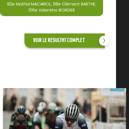
92e Mathid MACARIOL, 98e Clément BARTHE,
106e Valentino BORDIER
VOIR LE RÉSULTAT COMPLET