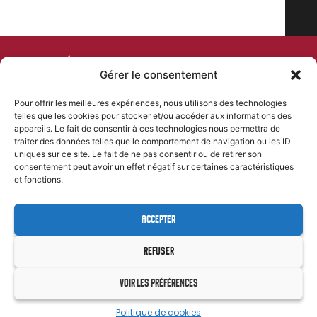
COMITÉ DEPARTEMENTAL
Gérer le consentement
DE CYCLISME
Pour offrir les meilleures expériences, nous utilisons des technologies
telles que les cookies pour stocker et/ou accéder aux informations des
PLAN DU SITE
NOS COORDONNÉES
appareils. Le fait de consentir à ces technologies nous permettra de
Accueil
46 Rue Kleber, 24000 Périgueux
traiter des données telles que le comportement de navigation ou les ID
contact@comite-
uniques sur ce site. Le fait de ne pas consentir ou de retirer son
Comité departemental
departemental-dordogne-
consentement peut avoir un effet négatif sur certaines caractéristiques
Formations
cyclisme.fr
et fonctions.
Évènements
06 85 11 58 76
Résultats
ACCEPTER
SUIVEZ-NOUS
Team CD24 U19
REFUSER
VOIR LES PRÉFÉRENCES
MENTIONS LÉGALES
CYL&COM
| PROPULSÉ PAR
Politique de cookies