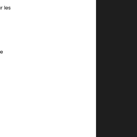
r les
le