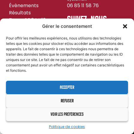
Évènements
06 85 11 58 76
Résultats
SUIVEZ-NOUS
Team CD24 U19
Gérer le consentement
Pour offrir les meilleures expériences, nous utilisons des technologies
telles que les cookies pour stocker et/ou accéder aux informations des
MENTIONS LÉGALES
CYL&COM
appareils. Le fait de consentir à ces technologies nous permettra de
| PROPULSÉ PAR
traiter des données telles que le comportement de navigation ou les ID
uniques sur ce site. Le fait de ne pas consentir ou de retirer son
consentement peut avoir un effet négatif sur certaines caractéristiques
et fonctions.
ACCEPTER
REFUSER
VOIR LES PRÉFÉRENCES
Politique de cookies