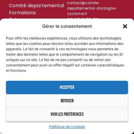
contact@comite-
Comité departemental
departemental-dordogne-
Formations
cyclisme.fr
Évènements
06 85 11 58 76
Gérer le consentement
Résultats
SUIVEZ-NOUS
Team CD24 U19
Pour offrir les meilleures expériences, nous utilisons des technologies
telles que les cookies pour stocker et/ou accéder aux informations des
appareils. Le fait de consentir à ces technologies nous permettra de
traiter des données telles que le comportement de navigation ou les ID
uniques sur ce site. Le fait de ne pas consentir ou de retirer son
MENTIONS LÉGALES
CYL&COM
| PROPULSÉ PAR
consentement peut avoir un effet négatif sur certaines caractéristiques
et fonctions.
ACCEPTER
REFUSER
VOIR LES PRÉFÉRENCES
Politique de cookies