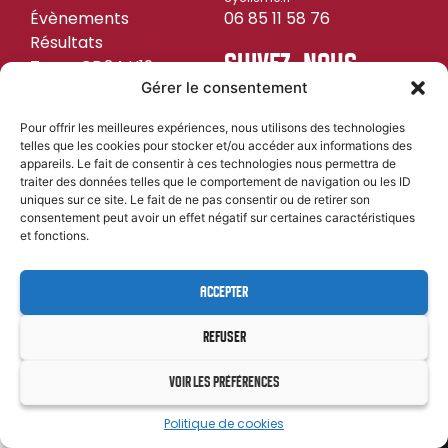
Évènements
06 85 11 58 76
Résultats
SUIVEZ-NOUS
Team CD24 U19
Gérer le consentement
Pour offrir les meilleures expériences, nous utilisons des technologies
telles que les cookies pour stocker et/ou accéder aux informations des
MENTIONS LÉGALES
CYL&COM
appareils. Le fait de consentir à ces technologies nous permettra de
| PROPULSÉ PAR
traiter des données telles que le comportement de navigation ou les ID
uniques sur ce site. Le fait de ne pas consentir ou de retirer son
consentement peut avoir un effet négatif sur certaines caractéristiques
et fonctions.
ACCEPTER
REFUSER
VOIR LES PRÉFÉRENCES
Politique de cookies