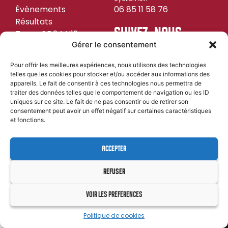
Évènements
06 85 11 58 76
Résultats
SUIVEZ-NOUS
Team CD24 U19
Gérer le consentement
Pour offrir les meilleures expériences, nous utilisons des technologies
telles que les cookies pour stocker et/ou accéder aux informations des
MENTIONS LÉGALES
CYL&COM
appareils. Le fait de consentir à ces technologies nous permettra de
| PROPULSÉ PAR
traiter des données telles que le comportement de navigation ou les ID
uniques sur ce site. Le fait de ne pas consentir ou de retirer son
consentement peut avoir un effet négatif sur certaines caractéristiques
et fonctions.
ACCEPTER
REFUSER
VOIR LES PRÉFÉRENCES
Politique de cookies