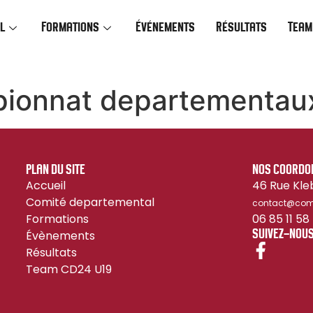
l
Formations
Événements
Résultats
Team
ionnat departementau
PLAN DU SITE
NOS COORDO
Accueil
46 Rue Kle
Comité departemental
contact@comi
Formations
06 85 11 58
Évènements
SUIVEZ-NOU
Résultats
Team CD24 U19