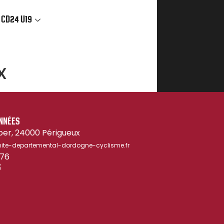
 CD24 U19
x
NNÉES
ber, 24000 Périgueux
te-departemental-dordogne-cyclisme.fr
 76
S