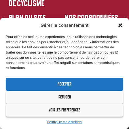
DE CYCLISME
PLAN DU SITE
NOS COORDONNÉES
Gérer le consentement
Accueil
46 Rue Kleber, 24000 Périgueux
contact@comite-
Comité departemental
departemental-dordogne-
Pour offrir les meilleures expériences, nous utilisons des technologies
Formations
cyclisme.fr
telles que les cookies pour stocker et/ou accéder aux informations des
Évènements
06 85 11 58 76
appareils. Le fait de consentir à ces technologies nous permettra de
traiter des données telles que le comportement de navigation ou les ID
Résultats
uniques sur ce site. Le fait de ne pas consentir ou de retirer son
SUIVEZ-NOUS
Team CD24 U19
consentement peut avoir un effet négatif sur certaines caractéristiques
et fonctions.
ACCEPTER
MENTIONS LÉGALES
CYL&COM
| PROPULSÉ PAR
REFUSER
VOIR LES PRÉFÉRENCES
Politique de cookies