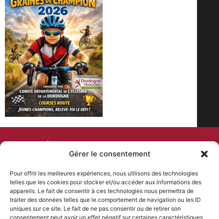
COMITÉ DEPARTEMENTAL
Gérer le consentement
DE CYCLISME
Pour offrir les meilleures expériences, nous utilisons des technologies
telles que les cookies pour stocker et/ou accéder aux informations des
PLAN DU SITE
NOS COORDONNÉES
appareils. Le fait de consentir à ces technologies nous permettra de
Accueil
46 Rue Kleber, 24000 Périgueux
traiter des données telles que le comportement de navigation ou les ID
contact@comite-
uniques sur ce site. Le fait de ne pas consentir ou de retirer son
Comité departemental
departemental-dordogne-
consentement peut avoir un effet négatif sur certaines caractéristiques