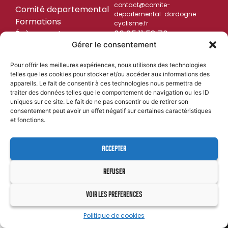
contact@comite-
Comité departemental
departemental-dordogne-
Formations
cyclisme.fr
Évènements
06 85 11 58 76
Gérer le consentement
Résultats
SUIVEZ-NOUS
Team CD24 U19
Pour offrir les meilleures expériences, nous utilisons des technologies
telles que les cookies pour stocker et/ou accéder aux informations des
appareils. Le fait de consentir à ces technologies nous permettra de
traiter des données telles que le comportement de navigation ou les ID
uniques sur ce site. Le fait de ne pas consentir ou de retirer son
MENTIONS LÉGALES
CYL&COM
| PROPULSÉ PAR
consentement peut avoir un effet négatif sur certaines caractéristiques
et fonctions.
ACCEPTER
REFUSER
VOIR LES PRÉFÉRENCES
Politique de cookies