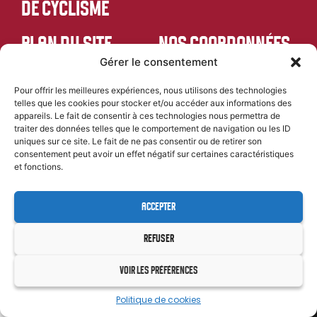
DE CYCLISME
PLAN DU SITE
NOS COORDONNÉES
Gérer le consentement
Accueil
46 Rue Kleber, 24000 Périgueux
contact@comite-
Comité departemental
departemental-dordogne-
Pour offrir les meilleures expériences, nous utilisons des technologies
Formations
cyclisme.fr
telles que les cookies pour stocker et/ou accéder aux informations des
Évènements
06 85 11 58 76
appareils. Le fait de consentir à ces technologies nous permettra de
traiter des données telles que le comportement de navigation ou les ID
Résultats
uniques sur ce site. Le fait de ne pas consentir ou de retirer son
SUIVEZ-NOUS
Team CD24 U19
consentement peut avoir un effet négatif sur certaines caractéristiques
et fonctions.
ACCEPTER
MENTIONS LÉGALES
CYL&COM
| PROPULSÉ PAR
REFUSER
VOIR LES PRÉFÉRENCES
Politique de cookies