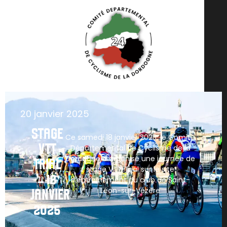
20 janvier 2025
STAGE
Ce samedi 18 janvier 2025, le Comité
VTT
Départemental de Cyclisme de la
Dordogne a organisé une journée de
TRIAL
stage VTT Trial sur le site
– 18
d’entraînement du club de Saint-
Léon-sur-Vézère
JANVIER
2025