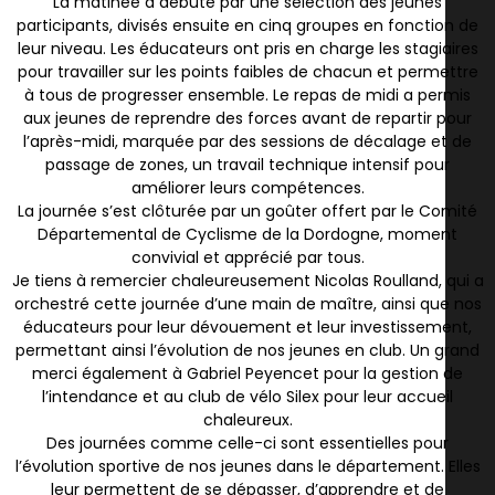
La matinée a débuté par une sélection des jeunes
participants, divisés ensuite en cinq groupes en fonction de
leur niveau. Les éducateurs ont pris en charge les stagiaires
pour travailler sur les points faibles de chacun et permettre
à tous de progresser ensemble. Le repas de midi a permis
aux jeunes de reprendre des forces avant de repartir pour
l’après-midi, marquée par des sessions de décalage et de
passage de zones, un travail technique intensif pour
améliorer leurs compétences.
La journée s’est clôturée par un goûter offert par le Comité
Départemental de Cyclisme de la Dordogne, moment
convivial et apprécié par tous.
Je tiens à remercier chaleureusement Nicolas Roulland, qui a
orchestré cette journée d’une main de maître, ainsi que nos
éducateurs pour leur dévouement et leur investissement,
permettant ainsi l’évolution de nos jeunes en club. Un grand
merci également à Gabriel Peyencet pour la gestion de
l’intendance et au club de vélo Silex pour leur accueil
chaleureux.
Des journées comme celle-ci sont essentielles pour
l’évolution sportive de nos jeunes dans le département. Elles
leur permettent de se dépasser, d’apprendre et de