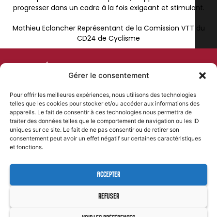
progresser dans un cadre à la fois exigeant et stimulant.
Mathieu Eclancher Représentant de la Comission VTT du
CD24 de Cyclisme
COMITÉ DEPARTEMENTAL
Gérer le consentement
DE CYCLISME
Pour offrir les meilleures expériences, nous utilisons des technologies
telles que les cookies pour stocker et/ou accéder aux informations des
PLAN DU SITE
NOS COORDONNÉES
appareils. Le fait de consentir à ces technologies nous permettra de
Accueil
46 Rue Kleber, 24000 Périgueux
traiter des données telles que le comportement de navigation ou les ID
contact@comite-
uniques sur ce site. Le fait de ne pas consentir ou de retirer son
Comité departemental
departemental-dordogne-
consentement peut avoir un effet négatif sur certaines caractéristiques
Formations
cyclisme.fr
et fonctions.
Évènements
06 85 11 58 76
Résultats
ACCEPTER
SUIVEZ-NOUS
Team CD24 U19
REFUSER