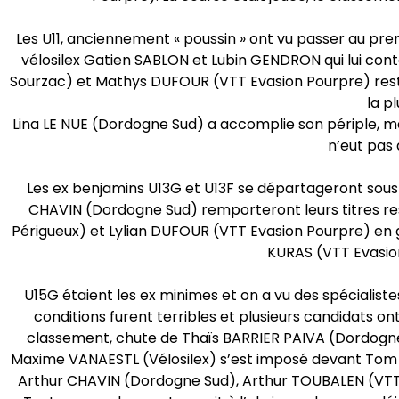
Les U11, anciennement « poussin » ont vu passer au p
vélosilex Gatien SABLON et Lubin GENDRON qui lui cont
Sourzac) et Mathys DUFOUR (VTT Evasion Pourpre) reste
la pl
Lina LE NUE (Dordogne Sud) a accomplie son périple, mai
n’eut pas
Les ex benjamins U13G et U13F se départageront sous l
CHAVIN (Dordogne Sud) remporteront leurs titres 
Périgueux) et Lylian DUFOUR (VTT Evasion Pourpre) e
KURAS (VTT Evasion 
U15G étaient les ex minimes et on a vu des spécialiste
conditions furent terribles et plusieurs candidats ont
classement, chute de Thaïs BARRIER PAIVA (Dordogne S
Maxime VANAESTL (Vélosilex) s’est imposé devant Tom 
Arthur CHAVIN (Dordogne Sud), Arthur TOUBALEN (VTT