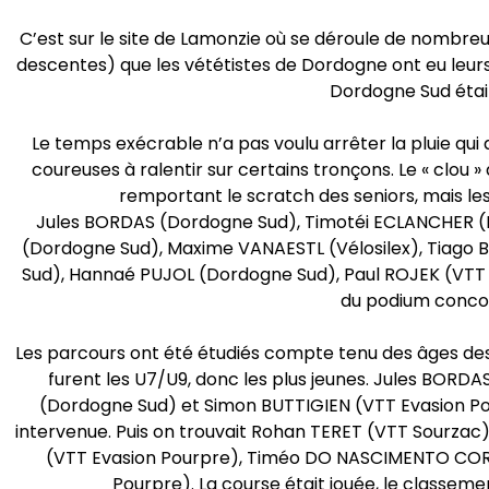
C’est sur le site de Lamonzie où se déroule de nombr
descentes) que les vététistes de Dordogne ont eu leur
Dordogne Sud était
Le temps exécrable n’a pas voulu arrêter la pluie qui 
coureuses à ralentir sur certains tronçons. Le « clou
remportant le scratch des seniors, mais le
Jules BORDAS (Dordogne Sud), Timotéi ECLANCHER (D
(Dordogne Sud), Maxime VANAESTL (Vélosilex), Tiago
Sud), Hannaé PUJOL (Dordogne Sud), Paul ROJEK (VTT 
du podium concoc
Les parcours ont été étudiés compte tenu des âges des 
furent les U7/U9, donc les plus jeunes. Jules BORDA
(Dordogne Sud) et Simon BUTTIGIEN (VTT Evasion Pou
intervenue. Puis on trouvait Rohan TERET (VTT Sourza
(VTT Evasion Pourpre), Timéo DO NASCIMENTO CORRE
Pourpre). La course était jouée, le classem