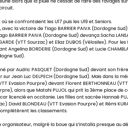
uné alors que la pluie ne cessait de faire des ravages sur
circuit.
où se confrontaient les U17 puis les U19 et Seniors.
r, avec la victoire de Tiago BARRIER PAIVA (Dordogne Sud)
 Tiago BARRIER PAIVA (Dordogne Sud) devança Sacha LAN
RDE (VTT Sourzac) et Eliaz DUBOS (Vélosilex). Pour les f
çant Angelina BORDERIE (Dordogne Sud) et Lucie CHAMBL
dogne Sud).
dominé par Audric PASQUET (Dordogne Sud) devant son frèr
eur sur Jean Luc DELPECH (Dordogne Sud). Mais dans la m
 (VTT Evasion Pourpre) devant Florent BERTHONNEAU (VTT
re), alors que Matahi PUJOL qui prit la 3ème place de 
ar licencié en occitanie. Les filles ont sacrée Hannaé P
ac) David BLONDEAU (VTT Evasion Pourpre) et Rémi KUR
complétèrent les classements.
 organisateur, malgré la boue qui s’installa presque au d