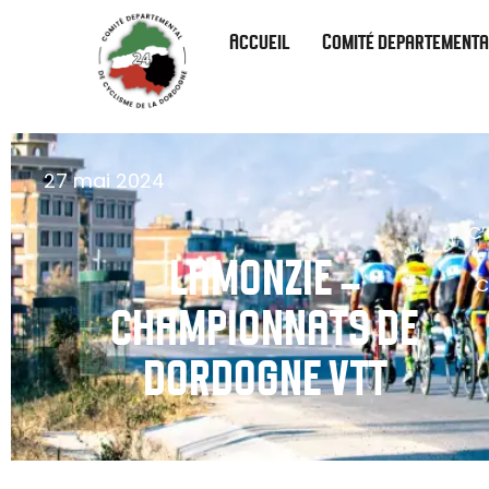
Accueil
Comité departementa
27 mai 2024
C’
LAMONZIE –
C
CHAMPIONNATS DE
DORDOGNE VTT