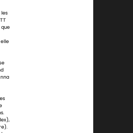
 les
VTT
s que
elle
se
nd
Anna
Les
e
s.
ex),
e).