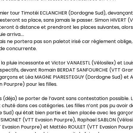
remier tour Timotéi ECLANCHER (Dordogne Sud), devançant
esteront sa place, sans jamais le passer. Simon HIVERT (
ront à distance et prendront les places suivantes, alor
uie arriva….
s ne portera pas son paletot irisé car règlement oblige, 
 de concurrente.
a pluie incessante et Victor VANAESTL (Vélosilex) et Loui
respectifs, devant Romain BERDAT SANFOURCHE (VTT Gra
n garçons et Léa MAGNE PIARESTEGUY (Dordogne Sud) et 
Pourpre) pour les filles.
s (déja) se porter de l’avant sans contestation possible. 
 chuté dans ces catégories. Les filles n’ont pas pu avoir d
ud) qui était bien partie et bien placée avec les garçon
SIMONET (VTT Evasion Pourpre), Raphael SABLON (Vélosil
 Evasion Pourpre) et Mattéo ROULET (VTT Evasion Pourpr