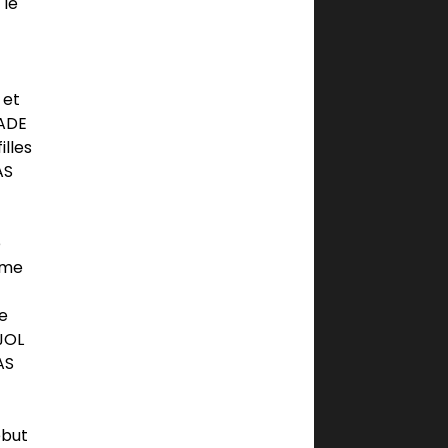
 le
 et
SADE
illes
AS
e
ême
ce
UJOL
AS
ébut