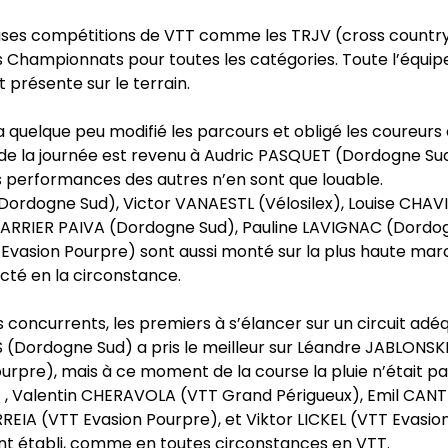
euses compétitions de VTT comme les TRJV (cross countr
s Championnats pour toutes les catégories. Toute l’équip
 présente sur le terrain.
a quelque peu modifié les parcours et obligé les coureurs 
 » de la journée est revenu à Audric PASQUET (Dordogne Su
s performances des autres n’en sont que louable.
ordogne Sud), Victor VANAESTL (Vélosilex), Louise CHAV
 BARRIER PAIVA (Dordogne Sud), Pauline LAVIGNAC (Dordo
Evasion Pourpre) sont aussi monté sur la plus haute ma
té en la circonstance.
concurrents, les premiers à s’élancer sur un circuit adéq
S (Dordogne Sud) a pris le meilleur sur Léandre JABLONSK
rpre), mais à ce moment de la course la pluie n’était p
c) , Valentin CHERAVOLA (VTT Grand Périgueux), Emil CAN
IA (VTT Evasion Pourpre), et Viktor LICKEL (VTT Evasio
ent établi, comme en toutes circonstances en VTT.