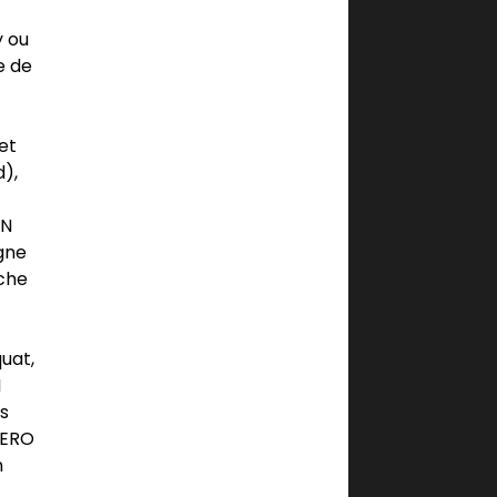
y ou
e de
et
d),
IN
gne
rche
uat,
I
as
TERO
n