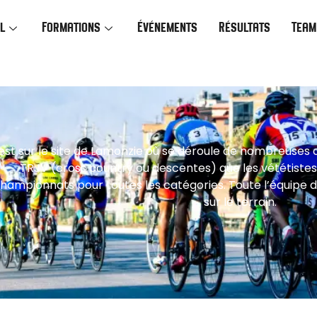
l
Formations
Événements
Résultats
Team
est sur le site de Lamonzie où se déroule de nombreuse
TRJV (cross country ou descentes) que les vététiste
hampionnats pour toutes les catégories. Toute l’équipe 
sur le terrain.