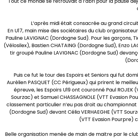
Tout ce monde se retrouvait à l’abri pour la pause déje
L’après midi était consacrée au grand circuit 
En U17, main mise des sociétaires du club organisateu
Pauline LAVIGNAC (Dordogne Sud). Pour les garçons,
(Vélosilex), Bastien CHATAING (Dordogne Sud), Enzo LAGA
tir groupé Pauline LAVIGNAC (Dordogne Sud) devan
(Dor
Puis ce fut le tour des Espoirs et Seniors qui fut 
Aurèlien PASQUET (CC Périgueux) qui prirent le meill
épreuve, les Espoirs U19 ont couronné Paul ROJEK
Sourzac) et Samuel CHASSAGNOLE (VTT Evasion Pourp
classement particulier n’eu pas droit au championnat c
(Dordogne Sud) devant Célia VERHAEGHE (VTT Sourz
(VTT Evasion Pourpre) 
Belle organisation menée de main de maitre par le club