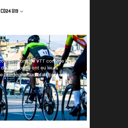
 CD24 U19
s compétitions de VTT comme les
s de Dordogne ont eu leurs
de Dordogne Sud était présente